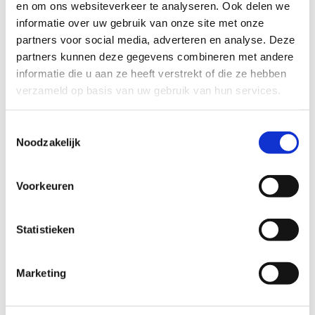
en om ons websiteverkeer te analyseren. Ook delen we
Als u in ons hotel verblijft, bent u minder dan 2 uur
informatie over uw gebruik van onze site met onze
partners voor social media, adverteren en analyse. Deze
verwijderd van Barcelona. U kunt gemakkelijk de
partners kunnen deze gegevens combineren met andere
stad Barcelona bezoeken en tegelijkertijd
informatie die u aan ze heeft verstrekt of die ze hebben
ontspannen in een omgeving omgeven door
verzameld op basis van uw gebruik van hun services.
natuur, rust en met toegang tot stranden met
kristalhelder water en rotsachtige baaien. De
Toestemmingsselectie
Sagrada Família, Casa Batlló en Montjuïc, naast vele
Noodzakelijk
andere bezienswaardigheden, wachten op u.
Meer informatie
Voorkeuren
Statistieken
Marketing