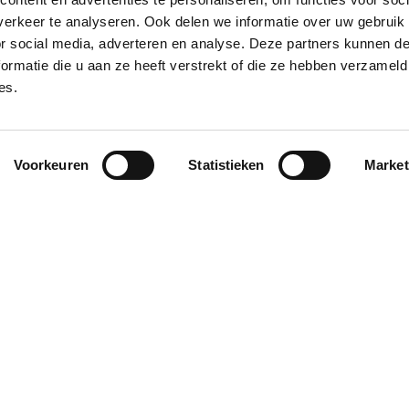
erkeer te analyseren. Ook delen we informatie over uw gebruik
or social media, adverteren en analyse. Deze partners kunnen 
ormatie die u aan ze heeft verstrekt of die ze hebben verzameld
es.
Voorkeuren
Statistieken
Market
BAR HAVANA
MOJITO'S BAR
HAVANA BEACH CLUB
ANDERE
MET
 DE