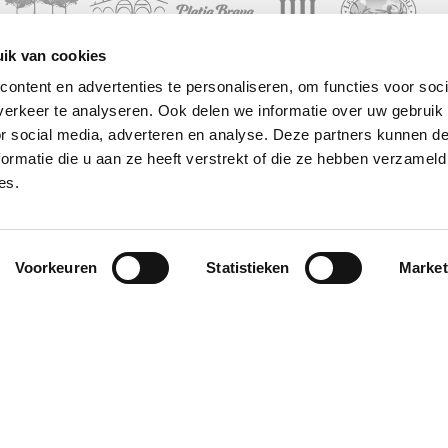
ik van cookies
ontent en advertenties te personaliseren, om functies voor soci
Activiteiten
Aanbiedingen
Contact
© 
erkeer te analyseren. Ook delen we informatie over uw gebruik
or social media, adverteren en analyse. Deze partners kunnen 
Galerij
Golf
RESERVEREN
Pr
ormatie die u aan ze heeft verstrekt of die ze hebben verzameld
Situatie
No
es.
Bruiloften
Landings
Co
Vacatures
Kl
Incentives
Duurzaamheid
Hoe kom je er
Voorkeuren
Statistieken
Market