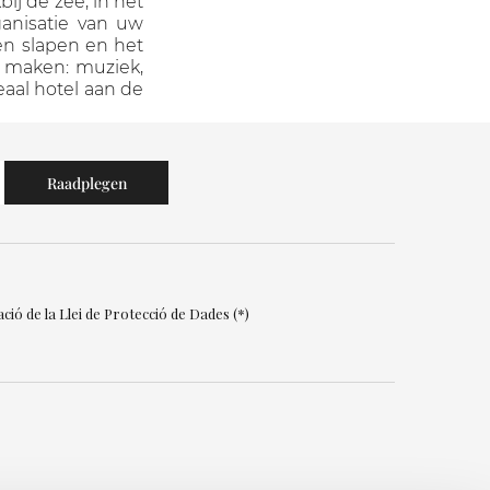
ij de zee, in het
ganisatie van uw
en slapen en het
e maken: muziek,
eaal hotel aan de
ció de la Llei de Protecció de Dades (*)