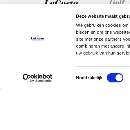
Deze website maakt gebru
We gebruiken cookies om c
Hotel
bieden en om ons websitev
site met onze partners vo
T.
+34 972 667 740
Kamers
combineren met andere inf
Carrer Arenals de Mar, 36 PALS
uw gebruik van hun servic
Restaurants
(Costa Brava) Girona - Spain
info@resortlacosta.com
Service
HG-002182
Toestemmingsselectie
Noodzakelijk