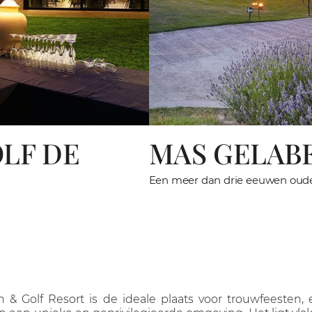
LF DE
MAS GELAB
Een meer dan drie eeuwen oude
 & Golf Resort is de ideale plaats voor trouwfeesten