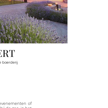
ERT
 boerderij
, evenementen of