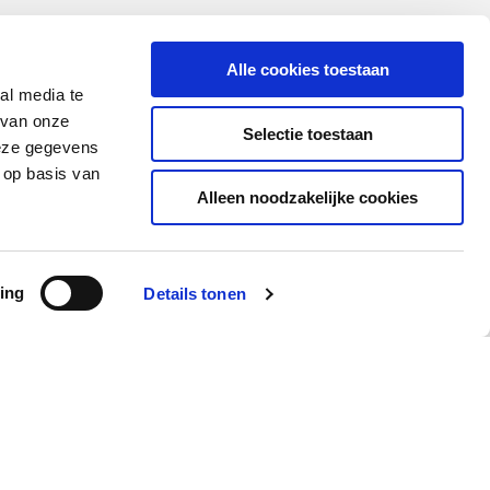
Alle cookies toestaan
al media te
2024 Resort la Costa
 van onze
Selectie toestaan
deze gegevens
ivacy Policy
 op basis van
ta Legal
Alleen noodzakelijke cookies
okies
acht kanaal
ing
Details tonen