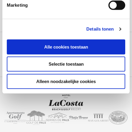
Marketing
Details tonen
ONTVANG NIEUWS EN SPECIALE AANBIEDINGEN
Alle cookies toestaan
Selectie toestaan
Acceptació de la Llei de Protecció de Dades (*)
Alleen noodzakelijke cookies