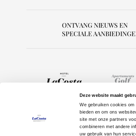
ONTVANG NIEUWS EN
SPECIALE AANBIEDING
Deze website maakt gebru
We gebruiken cookies om c
Hotel
bieden en om ons websitev
site met onze partners vo
T.
+34 972 667 740
Kamers
combineren met andere inf
Carrer Arenals de Mar, 36 PALS
uw gebruik van hun servic
Restaurants