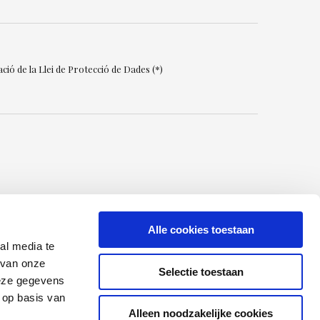
ció de la Llei de Protecció de Dades (*)
Alle cookies toestaan
al media te
2024 Resort la Costa
 van onze
Selectie toestaan
deze gegevens
ivacy Policy
 op basis van
ta Legal
Alleen noodzakelijke cookies