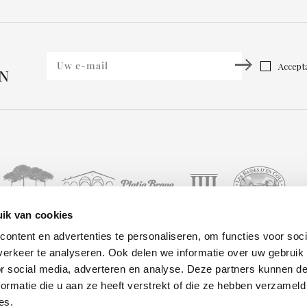
Accepta
EN
ik van cookies
ontent en advertenties te personaliseren, om functies voor soci
Activiteiten
Aanbiedingen
Contact
© 
erkeer te analyseren. Ook delen we informatie over uw gebruik
or social media, adverteren en analyse. Deze partners kunnen 
Galerij
Golf
RESERVEREN
Pr
ormatie die u aan ze heeft verstrekt of die ze hebben verzameld
Situatie
No
es.
Bruiloften
Landings