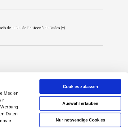
ció de la Llei de Protecció de Dades (*)
Cookies zulassen
le Medien
ir
Auswahl erlauben
2024 Resort la Costa
, Werbung
ren Daten
ivacy Policy
Nur notwendige Cookies
ienste
ta Legal