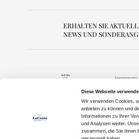
ERHALTEN SIE AKTUELL
NEWS UND SONDERANG
Diese Webseite verwende
Wir verwenden Cookies, um
anbieten zu können und di
Hotel
Informationen zu Ihrer Ve
und Analysen weiter. Unse
T.
+34 972 667 740
Zimmer
zusammen, die Sie ihnen b
Carrer Arenals de Mar, 36 PALS
Restaurants
gesammelt haben.