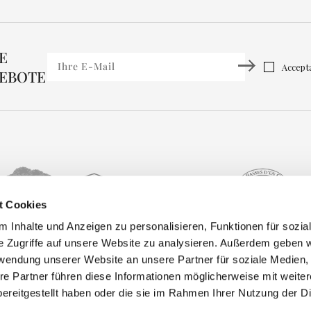
E
Accepta
EBOTE
t Cookies
 Inhalte und Anzeigen zu personalisieren, Funktionen für sozia
e Zugriffe auf unsere Website zu analysieren. Außerdem geben w
Aktivitäten
Angebote
Kontakt
© 
rwendung unserer Website an unsere Partner für soziale Medien
Galerie
re Partner führen diese Informationen möglicherweise mit weite
Golf
Buchen
Pr
ereitgestellt haben oder die sie im Rahmen Ihrer Nutzung der D
Lage
No
Hochzeiten
Landings