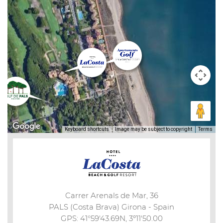
Keyboard shortcuts
Image may be subject to copyright
Terms
Carrer Arenals de Mar, 36
PALS (Costa Brava) Girona - Spain
GPS: 41°59'43.69N, 3º11'50.00