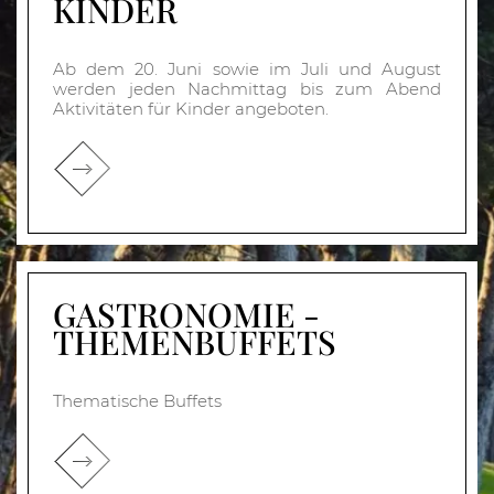
KINDER
Ab dem 20. Juni sowie im Juli und August
werden jeden Nachmittag bis zum Abend
Aktivitäten für Kinder angeboten.
GASTRONOMIE -
THEMENBUFFETS
Thematische Buffets