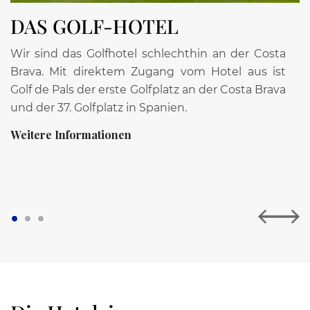
DAS GOLF-HOTEL
Wir sind das Golfhotel schlechthin an der Costa
D
Brava. Mit direktem Zugang vom Hotel aus ist
S
Golf de Pals der erste Golfplatz an der Costa Brava
M
und der 37. Golfplatz in Spanien.
b
d
Weitere Informationen
W