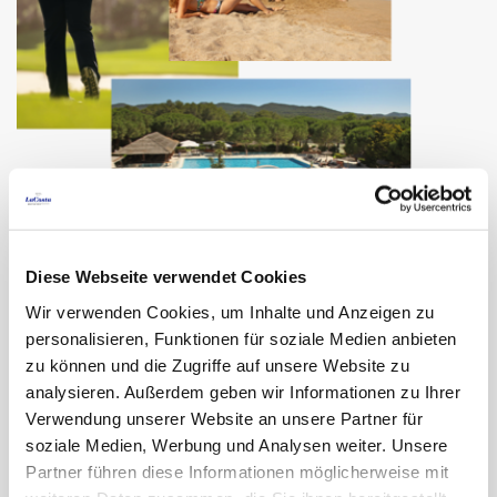
Diese Webseite verwendet Cookies
Wir verwenden Cookies, um Inhalte und Anzeigen zu
Spielen Sie 18 Löcher auf dem Golfplatz,
personalisieren, Funktionen für soziale Medien anbieten
unternehmen Sie eine Radtour durch die
zu können und die Zugriffe auf unsere Website zu
analysieren. Außerdem geben wir Informationen zu Ihrer
authentischsten Orte der Costa Brava, genießen Sie
Verwendung unserer Website an unsere Partner für
Schnorcheln, Kajakfahren oder Segeln an den
soziale Medien, Werbung und Analysen weiter. Unsere
besten Stränden und Buchten, gönnen Sie sich
Partner führen diese Informationen möglicherweise mit
Weintourismus in der Herkunftsbezeichnung