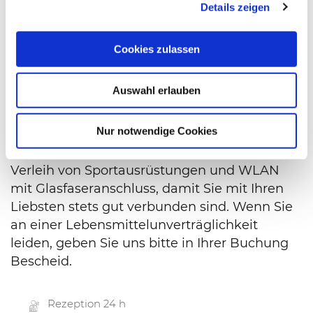
Details zeigen
Cookies zulassen
Resort-Serviceleistungen
Auswahl erlauben
Um Ihren Aufenthalt im Resort komfortabel
und angenehm zu gestalten, bieten wir eine
Nur notwendige Cookies
Reihe von 24-Stunden-Diensten,
Kinderanimation (
mit Einschränkungen)
,
Verleih von Sportausrüstungen und WLAN
mit Glasfaseranschluss, damit Sie mit Ihren
Liebsten stets gut verbunden sind. Wenn Sie
an einer Lebensmittelunverträglichkeit
leiden, geben Sie uns bitte in Ihrer Buchung
Bescheid.
Rezeption 24 h