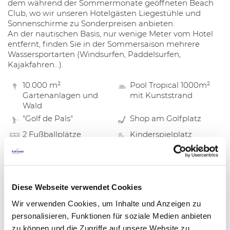
dem während der Sommermonate geöffneten Beach
Club, wo wir unseren Hotelgästen Liegestühle und
Sonnenschirme zu Sonderpreisen anbieten.
An der nautischen Basis, nur wenige Meter vom Hotel
entfernt, finden Sie in der Sommersaison mehrere
Wassersportarten (Windsurfen, Paddelsurfen,
Kajakfahren...).
10.000 m²
Pool Tropical 1000m²
Gartenanlagen und
mit Kunststrand
Wald
"Golf de Pals"
Shop am Golfplatz
2 Fußballplätze
Kinderspielplatz
1 Padelplatz
2 Tennisquick plätze
Boccia
Tischtennis
Beach Club
Windsurfing-Kurse
Diese Webseite verwendet Cookies
Nautikstation
Wir verwenden Cookies, um Inhalte und Anzeigen zu
personalisieren, Funktionen für soziale Medien anbieten
zu können und die Zugriffe auf unsere Website zu