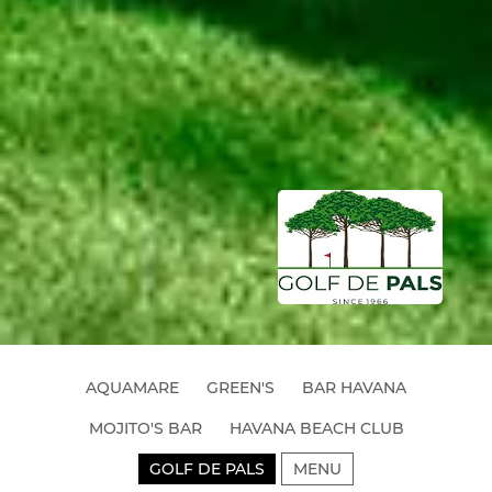
AQUAMARE
GREEN'S
BAR HAVANA
MOJITO'S BAR
HAVANA BEACH CLUB
GOLF DE PALS
MENU