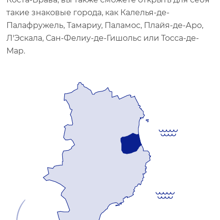
такие знаковые города, как Калелья-де-
Палафружель, Тамариу, Паламос, Плайя-де-Аро,
Л'Эскала, Сан-Фелиу-де-Гишольс или Тосса-де-
Мар.