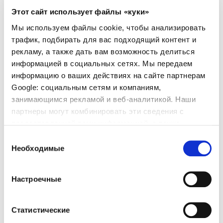
Этот сайт использует файлы «куки»
Мы используем файлы cookie, чтобы анализировать
трафик, подбирать для вас подходящий контент и
Рядом с Барселоной
рекламу, а также дать вам возможность делиться
информацией в социальных сетях. Мы передаем
Остановившись в нашем отеле, вы будете
информацию о ваших действиях на сайте партнерам
находиться менее чем в 2 часах езды от
Google: социальным сетям и компаниям,
Барселоны. Вы сможете легко посетить город
занимающимся рекламой и веб-аналитикой. Наши
Барселону и в то же время отдохнуть в
партнеры могут комбинировать эти сведения с
окружении природы, спокойствия и с доступом к
предоставленной вами информацией, а также
пляжам с кристально чистой водой и
данными, которые они получили при использовании
Выбор
скалистыми бухтами. Вас ждут Саграда Фамилия,
вами их сервисов.
Необходимые
согласия
Каса Батльо, Монжуик и многие другие
достопримечательности.
Настроечные
Дополнительная информация
Статистические