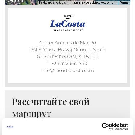
Keyboard shortcuts
Image may be subject to copyright
Terms
Carrer Arenals de Mar, 36
PALS (Costa Brava) Girona - Spain
GPS: 41°59'43.69N, 3º11'50.00
T.+34 972 667 740
info@resortlacosta.com
Рассчитайте свой
маршрут
Pассчитать