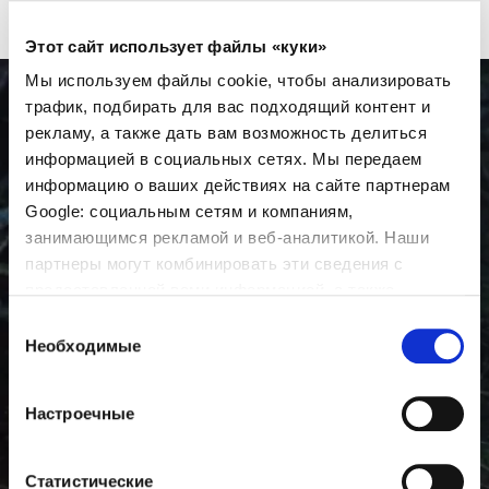
Этот сайт использует файлы «куки»
Мы используем файлы cookie, чтобы анализировать
трафик, подбирать для вас подходящий контент и
рекламу, а также дать вам возможность делиться
25AUTUMN GOLF LA
информацией в социальных сетях. Мы передаем
COSTA TOURNAMENT
информацию о ваших действиях на сайте партнерам
Google: социальным сетям и компаниям,
занимающимся рекламой и веб-аналитикой. Наши
партнеры могут комбинировать эти сведения с
предоставленной вами информацией, а также
данными, которые они получили при использовании
Выбор
вами их сервисов.
Необходимые
согласия
KID'S CLUB
Настроечные
С 20 июня и в течение июля и августа
каждый день до вечера проводятся
мероприятия для детей.
Статистические