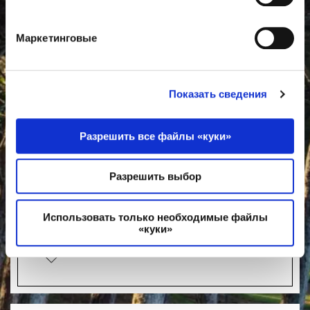
Маркетинговые
Показать сведения
ГАСТРОНОМИЯ -
ТЕМАТИЧЕСКИЕ
Разрешить все файлы «куки»
ШВЕДСКИЕ СТОЛЫ
Разрешить выбор
Тематические буфеты каждую неделю в
течение лета
Использовать только необходимые файлы
«куки»