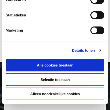
Statistieken
Marketing
Details tonen
Alle cookies toestaan
Selectie toestaan
25AUTUMN GOLF LA
COSTA TOURNAMENT
Alleen noodzakelijke cookies