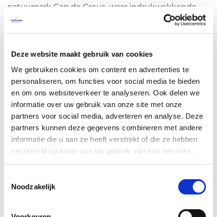
natuurpark Cap de Creus, waar indrukwekkende
kliffen, beschermde zeebodems en wetlands met
trekvogels samenkomen. Deze gebieden zijn uniek
om te zeilen, te duiken tussen koralen, te wandelen
Deze website maakt gebruik van cookies
tussen duinen of vogels te spotten, om maar een
We gebruiken cookies om content en advertenties te
paar voorbeelden te noemen. U kunt ook genieten
personaliseren, om functies voor social media te bieden
van wijnen met de oorsprongsbenaming Empordà,
en om ons websiteverkeer te analyseren. Ook delen we
door wijnhuizen te bezoeken tussen wijngaarden
informatie over uw gebruik van onze site met onze
en landelijke landschappen. De voortreffelijke lokale
partners voor social media, adverteren en analyse. Deze
keuken, markten en populaire festivals maken het
partners kunnen deze gegevens combineren met andere
rijke en gevarieerde culturele en gastronomische
informatie die u aan ze heeft verstrekt of die ze hebben
aanbod compleet. Of u nu op zoek bent naar rust of
verzameld op basis van uw gebruik van hun services.
activiteiten, de Empordà biedt unieke ervaringen in
een onvergelijkbare omgeving.
Toestemmingsselectie
Noodzakelijk
Voorkeuren