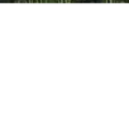
BESTE ONLINE
PRIJS
GEGARANDEERD
VOLWASSENEN
KINDEREN
ZUIGELINGEN
RESERVEREN
Hotel open van 13/03/26 tot 07/11/2026 *
Villa's open