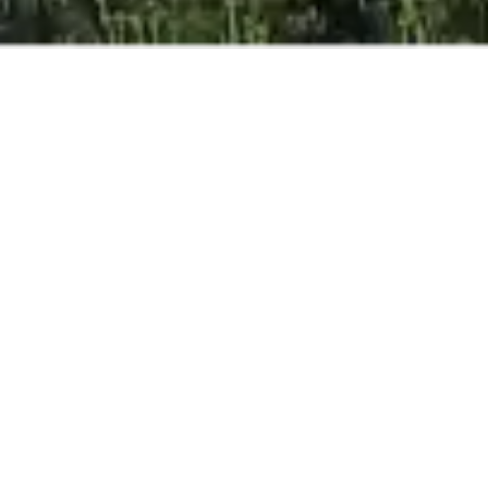
BESTE ONLINE
PRIJS
GEGARANDEERD
VOLWASSENEN
KINDEREN
ZUIGELINGEN
RESERVEREN
Hotel open van 13/03/26 tot 07/11/2026 *