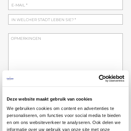
Acceptatie van verwerking van
persoonsgegevens volgens de wet op
Deze website maakt gebruik van cookies
bescherming van persoonsgegevens (*)
We gebruiken cookies om content en advertenties te
Ik aanvaard om commerciële informatie te
personaliseren, om functies voor social media te bieden
ontvangen die voor mij van belang kan zijn
en om ons websiteverkeer te analyseren. Ook delen we
informatie over uw gebruik van onze site met onze