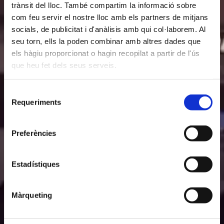
trànsit del lloc. També compartim la informació sobre
com feu servir el nostre lloc amb els partners de mitjans
socials, de publicitat i d'anàlisis amb qui col·laborem. Al
seu torn, ells la poden combinar amb altres dades que
els hàgiu proporcionat o hagin recopilat a partir de l'ús
que heu fet dels seus serveis.
Selecció
Requeriments
de
consentiment
Preferències
Estadístiques
Màrqueting