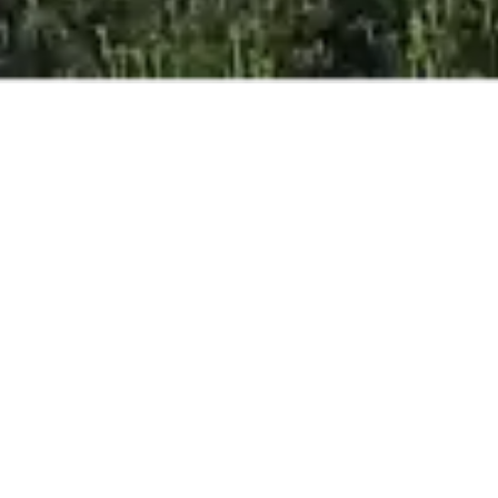
MILLOR PREU
ONLINE
GARANTIT
ADULTS
NENS
NADONS
RESERVA ARA