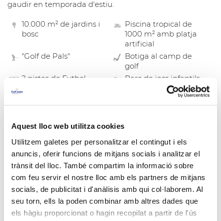
gaudir en temporada d'estiu.
10.000 m² de jardins i
Piscina tropical de
bosc
1000 m² amb platja
artificial
"Golf de Pals"
Botiga al camp de
golf
2 pistes de Futbol
Parc de jocs infantils
1 pista de pàdel
2 pistes de
tennisquick
Petanca
Ping-pong
Aquest lloc web utilitza cookies
Base nàutica Beach
Cursets de windsurf
Club
Utilitzem galetes per personalitzar el contingut i els
anuncis, oferir funcions de mitjans socials i analitzar el
trànsit del lloc. També compartim la informació sobre
com feu servir el nostre lloc amb els partners de mitjans
socials, de publicitat i d'anàlisis amb qui col·laborem. Al
seu torn, ells la poden combinar amb altres dades que
els hàgiu proporcionat o hagin recopilat a partir de l'ús