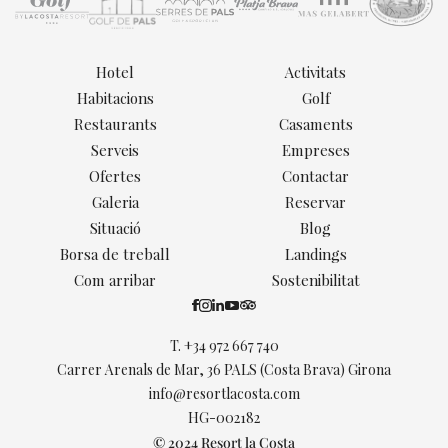
Hotel
Activitats
Habitacions
Golf
Restaurants
Casaments
Serveis
Empreses
Ofertes
Contactar
Galeria
Reservar
Situació
Blog
Borsa de treball
Landings
Com arribar
Sostenibilitat
T.
+34 972 667 740
Carrer Arenals de Mar, 36 PALS (Costa Brava) Girona
info@resortlacosta.com
HG-002182
© 2024 Resort la Costa