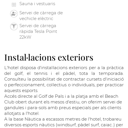
Sauna i vestuaris
Servei de càrrega de
vechicle elèctric
Servei de càrrega
ràpida Tesla Point
22kW
Instal·lacions exteriors
L'hotel disposa d'instal·lacions exteriors per a la pràctica
del golf, el tennis i el pàdel, tota la temporada.
Consulteu la possibilitat de contractar cursets d'iniciació
o perfeccionament, col·lectius o individuals, per practicar
aquests esports.
Accés directe al Golf de Pals i a la platja amb el Beach
Club obert durant els mesos d'estiu, on oferim servei de
gandules i para-sols amb preus especials per als clients
allotjats a l'hotel.
A la base Nàutica a escassos metres de l'hotel, trobareu
diversos esports nàutics (windsurf, pàdel surf, caiac..) per