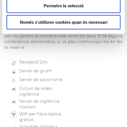
Serveis del resort
Permetre la selecció
Per al seu servei i tranquil·litat durant la seva estada al
Resort, disposem d’una sèrie de serveis: recepció 24
Només s’utilitzen cookies quan és necessari
hores, animació infantil (subjecte a restriccions) lloguer
de material esportiu, així com de WIFI per fibra òptica
per no perdre la connectivitat amb els seus. Si té alguna
intolerància alimentària, si us plau comuniqui-ho en fer
la reserva.
Recepció 24h
Servei de grum
Servei de socorrisme
Circuit de video
vigilància
Servei de vigilància
nocturn
Wifi per fibra òptica
gratuït
Activitats diàries a