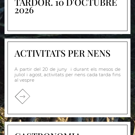
TARDOR. 10 D'OCTUBRE
2026
ACTIVITATS PER NENS
A partir del 20 de juny i durant els mesos de
juliol i agost, activitats per nens cada tarda fins
al vespre