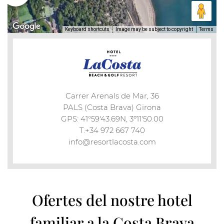
Keyboard shortcuts
Image may be subject to copyright
Terms
Carrer Arenals de Mar, 36
PALS (Costa Brava) Girona
GPS: 41°59'43.69N, 3º11'50.00
T.+34 972 667 740
info@resortlacosta.com
Ofertes del nostre hotel
familiar a la Costa Brava