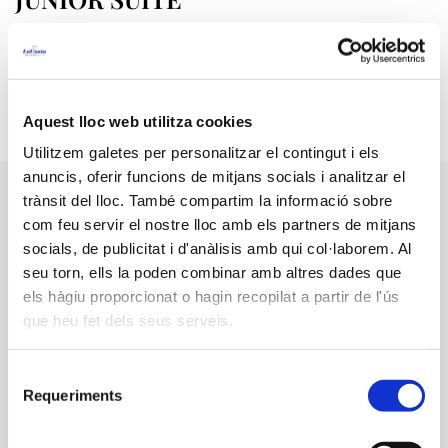
2/5 Persones · 1 Bressol
Aquest lloc web utilitza cookies
Utilitzem galetes per personalitzar el contingut i els
anuncis, oferir funcions de mitjans socials i analitzar el
trànsit del lloc. També compartim la informació sobre
com feu servir el nostre lloc amb els partners de mitjans
socials, de publicitat i d'anàlisis amb qui col·laborem. Al
seu torn, ells la poden combinar amb altres dades que
Gaudiu d’unes vacances inoblidables
els hàgiu proporcionat o hagin recopilat a partir de l'ús
que heu fet dels seus serveis.
a la Costa Brava a l’hotel Resort La
Costa on la diversió, el confort i la
Selecció
natura es combinen per crear
Requeriments
de
consentiment
records únics.