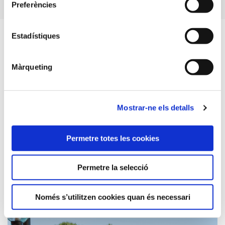
Preferències
Estadístiques
Restaurants per a tots
Màrqueting
Pensant en el paladar dels nens i joves de les
famílies, La Costa Beach & Golf Resort en Pals ofereix
menús infantils equilibrats i variats, bufets temàtics,
Mostrar-ne els detalls
barbacoa i un llarg etcètera. A més a més, alguns
vespres podreu degustar els plats més saborosos
Permetre totes les cookies
mentre gaudiu d’animació o música en directe. No
us ho perdeu!
Permetre la selecció
Veure tots
Només s’utilitzen cookies quan és necessari