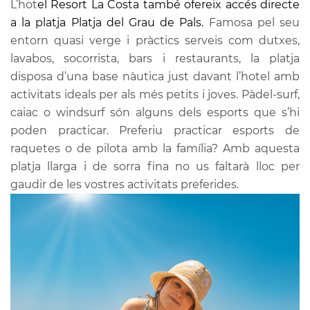
L’hot
el
Resort La Costa també ofereix accés directe
a la platja Platja del Grau de Pals.
Famosa pel seu
entorn quasi verge i pràctics serveis com dutxes,
lavabos, socorrista, bars i restaurants, la platja
disposa d’una base nàutica just davant
l’hotel
amb
activitats ideals per als més
petits
i
joves
. Pàdel-surf,
caiac o windsurf són alguns dels esports que s’hi
poden practicar. Preferiu practicar esports de
raquetes o de pilota amb la família? Amb aquesta
platja llarga i de sorra fina no us faltarà lloc per
gaudir de les vostres activitats preferides.