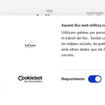
Aquest lloc web utilitza 
Utilitzem galetes per person
el trànsit del lloc. També 
Hotel
de mitjans socials, de publ
T.
+34 972 667 740
Habitacions
amb altres dades que els hà
Carrer Arenals de Mar, 36 PALS
serveis.
Restaurants
(Costa Brava) Girona
info@resortlacosta.com
Serveis
HG-002182
Selecció
Requeriments
de
consentiment