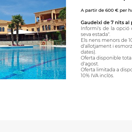
A partir de 600 € per h
Gaudeixi de 7 nits al
Informi's de la opció d
seva estada".
Els nens menors de 1
d'allotjament i esmorzar
dates).
Oferta disponible tota
d'agost.
Oferta limitada a dispo
10% IVA inclòs.