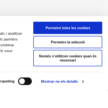
Permetre totes les cookies
ls i analitzar
ls partners
2024 Resort la Costa
Permetre la selecció
 combinar
ivacitat
els seus
ta Legal
Només s’utilitzen cookies quan és
necessari
okies
nal de denúncies
rqueting
Mostrar-ne els detalls