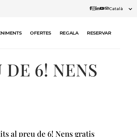
Català
ENIMENTS
OFERTES
REGALA
RESERVAR
 DE 6! NENS
its al preu de 6! Nens gratis