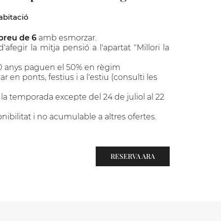
abitació
 preu de 6
amb esmorzar.
'afegir la mitja pensió a l'apartat "Millori la
0 anys paguen el 50% en règim
 en ponts, festius i a l'estiu (consulti les
 la temporada excepte del 24 de juliol al 22
nibilitat i no acumulable a altres ofertes.
RESERVA ARA