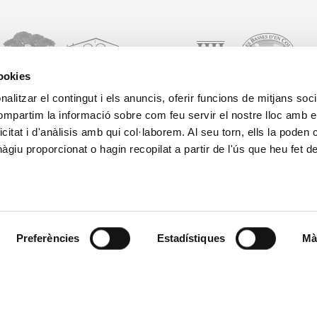
cookies
alitzar el contingut i els anuncis, oferir funcions de mitjans socia
compartim la informació sobre com feu servir el nostre lloc amb e
Activitats
Ofertes
Contactar
© 
icitat i d'anàlisis amb qui col·laborem. Al seu torn, ells la poden
Galeria
Reservar
Pr
Golf
giu proporcionat o hagin recopilat a partir de l'ús que heu fet d
Situació
No
Blog
Casaments
Borsa de
Co
Landings
treball
Ca
Empreses
Sostenibilitat
Com arribar
Preferències
Estadístiques
Mà