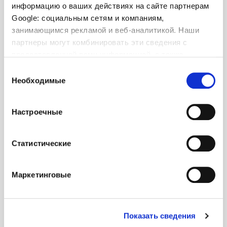
информацию о ваших действиях на сайте партнерам
Google: социальным сетям и компаниям,
занимающимся рекламой и веб-аналитикой. Наши
партнеры могут комбинировать эти сведения с
предоставленной вами информацией, а также
данными, которые они получили при использовании
Выбор
вами их сервисов.
Необходимые
согласия
* Обязательное поле
Настроечные
Я принимаю положения закона о защите
Статистические
личных данных (*)
Я согласен получать коммерческую
информацию, которая может быть мне
Маркетинговые
интересна
Показать сведения