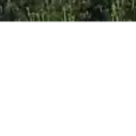
MILLOR PREU
ONLINE
GARANTIT
ADULTS
NENS
NADONS
RESERVA ARA