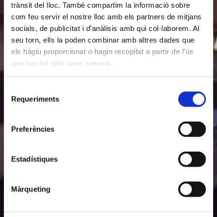
trànsit del lloc. També compartim la informació sobre
com feu servir el nostre lloc amb els partners de mitjans
socials, de publicitat i d'anàlisis amb qui col·laborem. Al
seu torn, ells la poden combinar amb altres dades que
els hàgiu proporcionat o hagin recopilat a partir de l'ús
que heu fet dels seus serveis.
Selecció
Requeriments
de
consentiment
Preferències
Estadístiques
Màrqueting