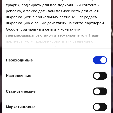
трафик, подбирать для вас подходящий контент и
рекламу, а также дать вам возможность делиться
информацией в социальных сетях. Мы передаем
информацию о ваших действиях на сайте партнерам
Google: социальным сетям и компаниям,
занимающимся рекламой и веб-аналитикой. Наши
партнеры могут комбинировать эти сведения с
предоставленной вами информацией, а также
данными, которые они получили при использовании
Выбор
вами их сервисов.
Необходимые
согласия
Настроечные
Статистические
Маркетинговые