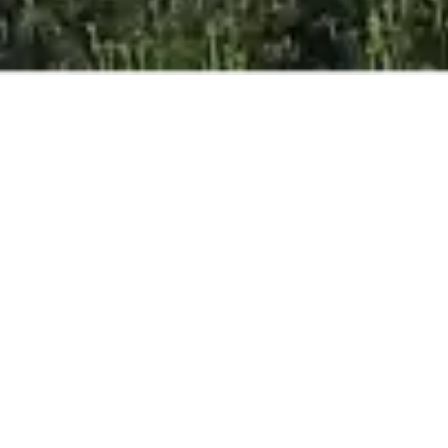
MILLOR PREU
ONLINE
GARANTIT
ADULTS
NENS
NADONS
RESERVA ARA