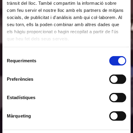
trànsit del lloc. També compartim la informació sobre
com feu servir el nostre lloc amb els partners de mitjans
socials, de publicitat i d'anàlisis amb qui col·laborem. Al
seu torn, ells la poden combinar amb altres dades que
els hàgiu proporcionat o hagin recopilat a partir de l'ús
que heu fet dels seus serveis.
Selecció
Requeriments
de
consentiment
Preferències
Estadístiques
Màrqueting