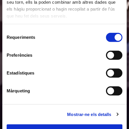
seu torn, ells la poden combinar amb altres dades que
els hàgiu proporcionat o hagin recopilat a partir de l'ús
que heu fet dels seus serveis.
Selecció
Requeriments
de
consentiment
Preferències
Estadístiques
Màrqueting
Mostrar-ne els detalls