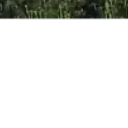
BESTER ONLINE-
PREIS
GARANTIERT
ERWACHSENE
KINDER
BABIES
JETZT BUCHEN