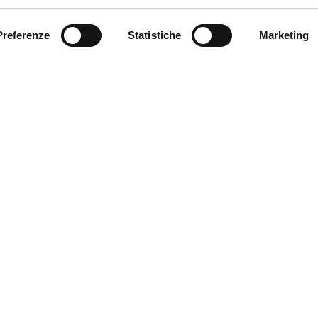
Preferenze
Statistiche
Marketing
MO
DIVING
ESCURSIONI
PALS
ALTRI COMUNI
HOR
HORSE RIDING
ile per la pratica dell'equitazione. Qui è possibile avven
ere o le miniere d'en Bofill, sito di estrazione dell'argilla al
Consigliamo v
paraggi della 
d'en Coll.