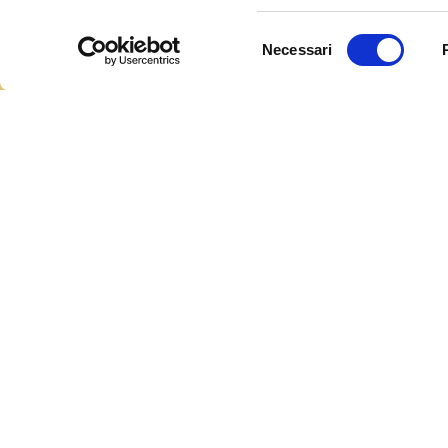
Selezione
Necessari
del
consenso
SPIAGGIA
GOLF
CICLISMO
ENOTURIS
Le montagne di Begur sono un luogo impareggiab
montagne del Quermany, visitare lo splendido belved