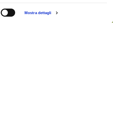
Mostra dettagli
SE RIDING
ESCURSIONI NAUTICHE
KAYAK
turarsi in numerose escursioni a cavallo per le
l'inizio del XX secolo.
ivamente le escursioni nei
spiaggia e delle Basses