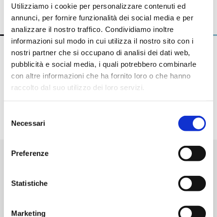
celebrare il vostro matrimonio, tenere
Utilizziamo i cookie per personalizzare contenuti ed
eventi o riunioni in un ambiente
annunci, per fornire funzionalità dei social media e per
privilegiato. Informati e richiedi
informazioni senza alcun impegno.
analizzare il nostro traffico. Condividiamo inoltre
informazioni sul modo in cui utilizza il nostro sito con i
nostri partner che si occupano di analisi dei dati web,
pubblicità e social media, i quali potrebbero combinarle
SPECIAL OFFER
con altre informazioni che ha fornito loro o che hanno
raccolto dal suo utilizzo dei loro servizi.
is
Promozione Web
A partire da € 106 a camera a notte
Selezione
Necessari
del
consenso
Preferenze
LA MIA PRENOTAZIONE
Statistiche
Marketing