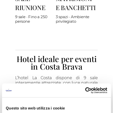
RIUNIONE
E BANCHETTI
9 sale · Fino a 250
3 spazi · Ambiente
persone
privilegiato
Hotel ideale per eventi
in Costa Brava
L’hotel La Costa dispone di 9 sale
interamente attrezzate, con luce naturale
e capienza fino a 250 persone. Lo
stabilimento dispone inoltre di 3 grandi
spazi completamente privilegiati ideali
per i matrimoni. La Costa Beach & Golf
Resort è un luogo meraviglioso dove
Questo sito web utilizza i cookie