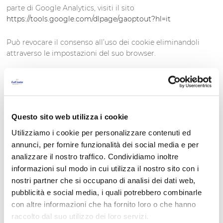
parte di Google Analytics, visiti il sito
https://tools.google.com/dlpage/gaoptout?hl=it
Può revocare il consenso all’uso dei cookie eliminandoli
attraverso le impostazioni del suo browser.
Se desidera ricevere maggiori informazioni sull’attività delle
aziende di pubblicità online e su come eliminare i suoi dati
dai registri di tali aziende, le consigliamo di visitare il sito
https://www.networkadvertising.org/
.
Questo sito web utilizza i cookie
Utilizziamo i cookie per personalizzare contenuti ed
Può configurare il suo browser in modo da ricevere un
avviso della possibile installazione dei cookie. Potrà anche
annunci, per fornire funzionalità dei social media e per
scegliere se eliminarli automaticamente una volta chiuso il
analizzare il nostro traffico. Condividiamo inoltre
browser, l’apparecchio o il dispositivo. Può trovare
informazioni sul modo in cui utilizza il nostro sito con i
informazioni su come farlo su:
nostri partner che si occupano di analisi dei dati web,
pubblicità e social media, i quali potrebbero combinarle
- Firefox:
https://support.mozilla.org/es/kb/habilitar-y-
con altre informazioni che ha fornito loro o che hanno
deshabilitar-cookies-sitios-web-rastrear-preferencias
raccolto dal suo utilizzo dei loro servizi.