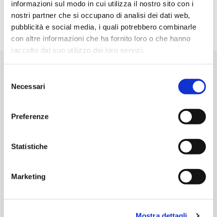
informazioni sul modo in cui utilizza il nostro sito con i
La Costa Beach & Golf Resort è convenzionato e offre
nostri partner che si occupano di analisi dei dati web,
programmi di stage per studenti e giovani laureati.
pubblicità e social media, i quali potrebbero combinarle
Inviateci le vostre informazioni e vi contatteremo al
più presto.
con altre informazioni che ha fornito loro o che hanno
raccolto dal suo utilizzo dei loro servizi.
Selezione
Necessari
del
consenso
Preferenze
Statistiche
Marketing
Mostra dettagli