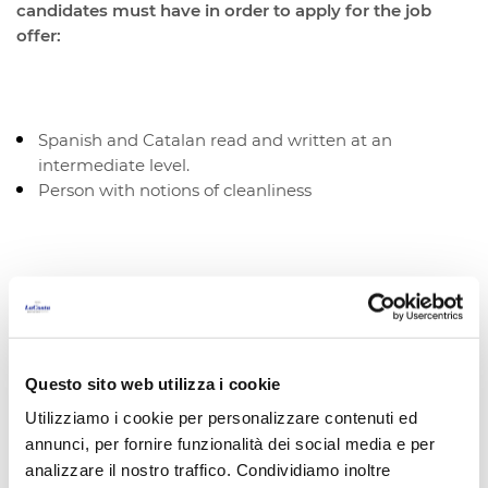
candidates must have in order to apply for the job
offer:
Spanish and Catalan read and written at an
intermediate level.
Person with notions of cleanliness
CANDIDARSI PER L'OFFERTA
Vuoi lavorare con noi quest'estate o per tutta la
stagione? La Costa Beach & Golf Resort è alla ricerca
Questo sito web utilizza i cookie
di studenti e professionisti per lavorare in un
Utilizziamo i cookie per personalizzare contenuti ed
ambiente confortevole e rilassato. Se hai esperienza
o vuoi imparare il mestiere dell'ospitalità, inviaci il tuo
annunci, per fornire funzionalità dei social media e per
CV.
analizzare il nostro traffico. Condividiamo inoltre