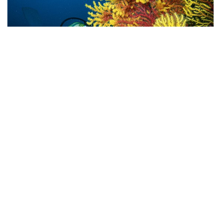
Cap de Begur
Al Sur de la playa de Pals, a tan sólo 5 minutos a motor,
se encuentra el imponente Cap de Begur, con la reserva
natural de SES NEGRES, con 1.300 metros de litoral,
entre las calas de sa Riera y Aiguafreda. Desde el
embarcadero natural de Aiguafreda hay salidas a las
famosas Chimeneas de Begur. Una excursión con cierta
dificultad pues requiere de brújula, al estar estas
situadas a una profundidad de 15 metros. Entre su fauna
se puede observar, langostas, pulpos, sepias, congrios,