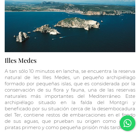
Illes Medes
A tan sólo 10 minutos en lancha, se encuentra la reserva
natural de les Illes Medes, un pequeño archipiélago
formado por pequeñas islas, que es considerada por la
conservación de su flora y fauna, una de las reservas
naturales más importantes del Mediterráneo. Este
archipiélago situado en la falda del Montgri y
beneficado por su situación cerca de la desembocadura
del Ter, contiene restos de embarcaciones en el fondo
de sus aguas, que prueban su origen como isla de
piratas primero y como pequeña prisión más tarde.