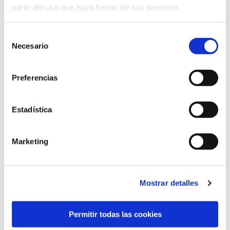
partir del uso que haya hecho de sus servicios.
Selección
Necesario
de
consentimiento
Preferencias
Estadística
Marketing
VILLA
VILLA
CON
CON
Mostrar detalles
PISCINA
JARDÍN
Y
6/7 Personas
Permitir todas las cookies
PISCINA
1/2 Cuna