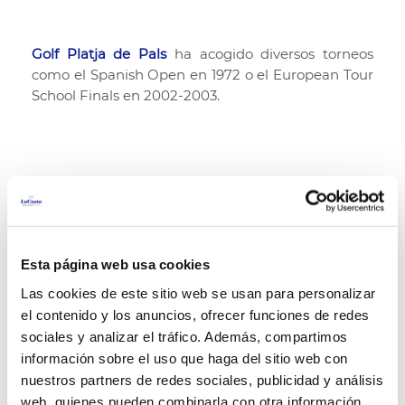
Golf Platja de Pals
ha acogido diversos torneos
como el Spanish Open en 1972 o el European Tour
School Finals en 2002-2003.
En cuanto a la organización de unas
vacaciones
especiales
, su ubicación no tiene precio. El campo
ofrece muchas facilidades ya que se encuentra en
el complejo
Resort La Costa
, este cuenta con un
Esta página web usa cookies
hotel familiar prácticamente delante del mar, con
5 ofertas distintas de restaurantes y al lado de uno
Las cookies de este sitio web se usan para personalizar
de los mejores campos de golf de España. Cuenta
el contenido y los anuncios, ofrecer funciones de redes
con
habitaciones con vistas al mar
y
habitaciones
sociales y analizar el tráfico. Además, compartimos
con vistas al golf Platja de Pals
.
información sobre el uso que haga del sitio web con
nuestros partners de redes sociales, publicidad y análisis
web, quienes pueden combinarla con otra información