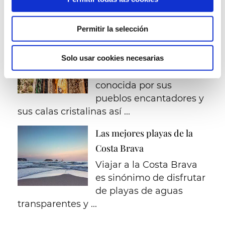
la playa de Pals, a la
Costa Brava. Escoge ...
Permitir la selección
Pueblos con encanto en la
Costa Mediterránea
Solo usar cookies necesarias
La Costa Brava es
conocida por sus
pueblos encantadores y
sus calas cristalinas así ...
Las mejores playas de la
Costa Brava
Viajar a la Costa Brava
es sinónimo de disfrutar
de playas de aguas
transparentes y ...