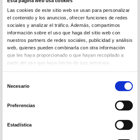
Esta página web usa cookies
Las cookies de este sitio web se usan para personalizar
el contenido y los anuncios, ofrecer funciones de redes
MOJITO’S BAR
sociales y analizar el tráfico. Además, compartimos
información sobre el uso que haga del sitio web con
Una zona chill-out donde disfrutar de la piscina y
nuestros partners de redes sociales, publicidad y análisis
los mejores cócteles. En
Mojito’s bar
del
Hotel
web, quienes pueden combinarla con otra información
Resort La Costa Beach Club
puedes disfrutar de
que les haya proporcionado o que hayan recopilado a
una carta de snacks y bocadillos, cocteles y
partir del uso que haya hecho de sus servicios.
refrescos del mediodía al atardecer.
Selección
Necesario
de
BAR HAVANA
consentimiento
Preferencias
Si prefieres un ambiente más tranquilo y relajado,
tu sitio es el
Bar Havana
al centro del
Hotel Resort
La Costa Beach Club
, donde puedes tomar un
Estadística
aperitivo o copa antes o después de cenar. Puedes
dejarte aconsejar por nuestros bármanes y te