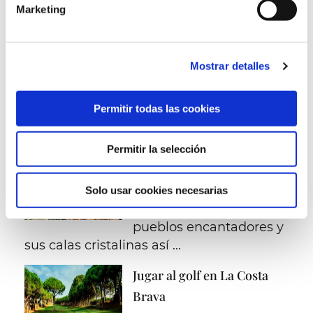
prepararan los mejores combinados, cócteles o
Marketing
vinos de denominación de origen.
Mostrar detalles
Otros
Relacionados
Permitir todas las cookies
Pueblos con encanto en la
Permitir la selección
Costa Mediterránea
La Costa Brava es
Solo usar cookies necesarias
conocida por sus
pueblos encantadores y
sus calas cristalinas así ...
Jugar al golf en La Costa
Brava