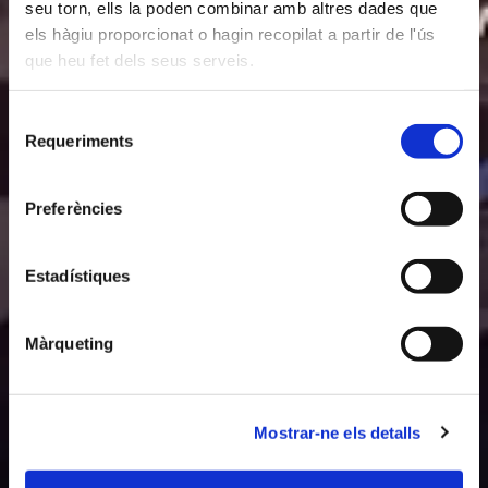
seu torn, ells la poden combinar amb altres dades que
els hàgiu proporcionat o hagin recopilat a partir de l'ús
que heu fet dels seus serveis.
Selecció
Requeriments
de
consentiment
Preferències
Estadístiques
Màrqueting
Mostrar-ne els detalls