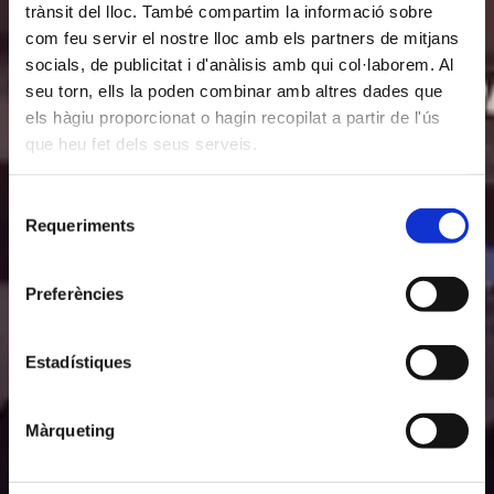
trànsit del lloc. També compartim la informació sobre
com feu servir el nostre lloc amb els partners de mitjans
socials, de publicitat i d'anàlisis amb qui col·laborem. Al
seu torn, ells la poden combinar amb altres dades que
els hàgiu proporcionat o hagin recopilat a partir de l'ús
que heu fet dels seus serveis.
Selecció
Requeriments
de
consentiment
Preferències
Estadístiques
Màrqueting