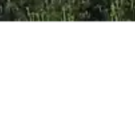
MILLOR PREU
ONLINE
GARANTIT
ADULTS
NENS
NADONS
RESERVA ARA