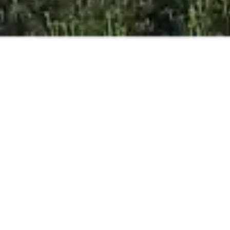
MIGLIOR PREZZO
GARANTITO
ONLINE
ADULTI
BAMBINI
INFANTES
PRENOTA ORA