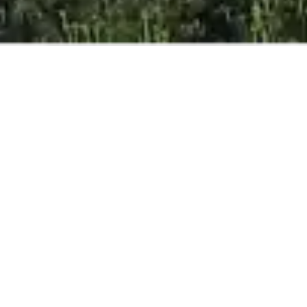
MEILLEUR PRIX
ONLINE GARANTI
ADULTE
ENFANT
BÉBÉS
RÉSERVER
Hotel ouvert du 13/03/26 au 07/11/2026 *
Villas ouvertes