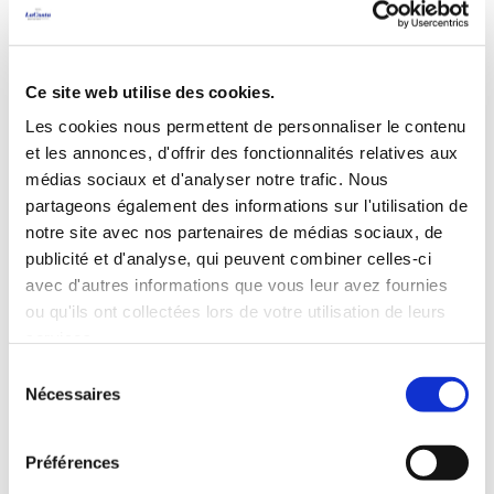
alimentation à Pals
À Pals, la cuisine traditionnelle s'articule autour des
Ce site web utilise des cookies.
produits locaux et des recettes de l'Empordà. Le
plat phare est le riz de Pals, cultivé dans la région,
Les cookies nous permettent de personnaliser le contenu
qui est préparé de différentes manières : riz en
et les annonces, d'offrir des fonctionnalités relatives aux
cocotte avec de la viande et des légumes, avec du
médias sociaux et d'analyser notre trafic. Nous
partageons également des informations sur l'utilisation de
poisson ou des fruits de mer. Les « suquets » de
notre site avec nos partenaires de médias sociaux, de
poisson et les conserves d'escargots sont
publicité et d'analyse, qui peuvent combiner celles-ci
également typiques. Vous pouvez goûter à la
avec d'autres informations que vous leur avez fournies
cuisine d'Arròs de Pals dans l'un des restaurants de
ou qu'ils ont collectées lors de votre utilisation de leurs
l'hôtel : au
restaurant Golf de Pals
,
Aquamare
o
services.
Havana Beach Club
.
Sélection
Nécessaires
du
consentement
Préférences