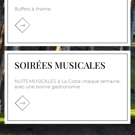
Buffets à thème
SOIRÉES MUSICALES
NUITS MUSICALES à La Costa chaque semaine,
avec une bonne gastronomie