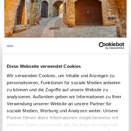
Gastronomie und
kulinarische
Diese Webseite verwendet Cookies
Empfehlungen in Pals
Wir verwenden Cookies, um Inhalte und Anzeigen zu
personalisieren, Funktionen für soziale Medien anbieten
In Pals dreht sich die traditionelle Küche um lokale
zu können und die Zugriffe auf unsere Website zu
Produkte und Rezepte aus dem Empordà. Das Star-
analysieren. Außerdem geben wir Informationen zu Ihrer
Verwendung unserer Website an unsere Partner für
Gericht ist der in der Region angebaute Reis aus
soziale Medien, Werbung und Analysen weiter. Unsere
Pals, der auf verschiedene Arten zubereitet wird:
Partner führen diese Informationen möglicherweise mit
Reisauflauf mit Fleisch und Gemüse, mit Fisch oder
weiteren Daten zusammen, die Sie ihnen bereitgestellt
Meeresfrüchten. Typisch sind auch Fisch-Suquets