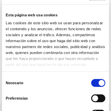
la limpieza.
Esta página web usa cookies
Las cookies de este sitio web se usan para personalizar
INSCRIBIRSE EN LA OFERTA
el contenido y los anuncios, ofrecer funciones de redes
sociales y analizar el tráfico. Además, compartimos
¿Quieres trabajar con nosotros este verano o la
información sobre el uso que haga del sitio web con
temporada completa? La Costa Beach & Golf Resort
nuestros partners de redes sociales, publicidad y análisis
busca estudiantes y profesionales para trabajar en
un ambiente cómodo y distendido. Si tienes
web, quienes pueden combinarla con otra información
experiencia o quieres aprender el oficio de
que les haya proporcionado o que hayan recopilado a
hostelería, envíanos tu Curriculum.
partir del uso que haya hecho de sus servicios.
La Costa Beach & Golf Resort tiene acuerdos y ofrece
programas de prácticas para estudiantes y jóvenes
Selección
graduados, Envíanos tus datos y pronto nos
Necesario
de
pondremos en contacto.
consentimiento
Ver Documento Informativo
Preferencias