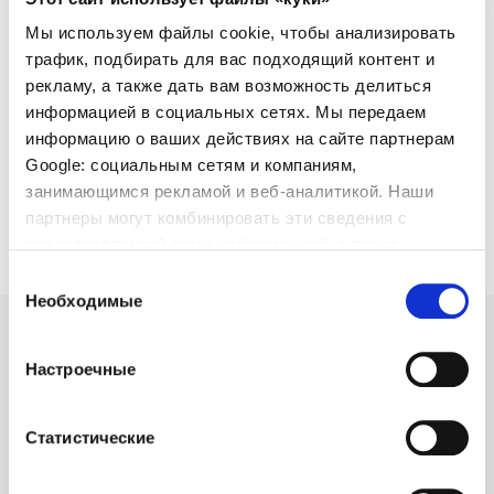
Хотите работать с нами этим летом или весь
Мы используем файлы cookie, чтобы анализировать
сезон? La Costa Beach & Golf Resort ищет студентов
трафик, подбирать для вас подходящий контент и
и профессионалов для работы в комфортной и
рекламу, а также дать вам возможность делиться
непринужденной обстановке. Если у вас есть
опыт работы или вы хотите научиться
информацией в социальных сетях. Мы передаем
гостиничному делу, отправьте нам свое резюме.
информацию о ваших действиях на сайте партнерам
Google: социальным сетям и компаниям,
La Costa Beach & Golf Resort заключает соглашения
занимающимся рекламой и веб-аналитикой. Наши
и предлагает программы стажировки для
партнеры могут комбинировать эти сведения с
студентов и молодых выпускников. Отправьте нам
свою информацию, и мы свяжемся с вами в
предоставленной вами информацией, а также
ближайшее время.
данными, которые они получили при использовании
Выбор
вами их сервисов.
Необходимые
согласия
Настроечные
Статистические