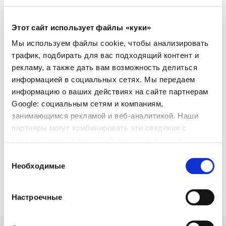
На территории курортного отеля La Costa Resort не
допускается размещение с домашними животными.
Допускаются только собаки, сертифицированные как
Этот сайт использует файлы «куки»
собаки-поводыри.
Мы используем файлы cookie, чтобы анализировать
Нажмите здесь, чтобы просмотреть политику
трафик, подбирать для вас подходящий контент и
рекламу, а также дать вам возможность делиться
информацией в социальных сетях. Мы передаем
Политика в отношении
информацию о ваших действиях на сайте партнерам
собак · Виллы
Google: социальным сетям и компаниям,
занимающимся рекламой и веб-аналитикой. Наши
На виллах разрешено проживание с домашними
партнеры могут комбинировать эти сведения с
животными весом до 15 кг. Максимум 2 на виллу.
предоставленной вами информацией, а также
данными, которые они получили при использовании
Выбор
вами их сервисов.
Необходимые
Нажмите здесь, чтобы просмотреть политику
согласия
Настроечные