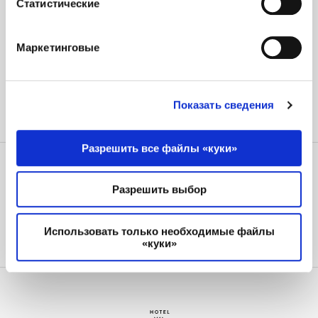
Статистические
МОЕ БРОНИРОВАНИЕ
Маркетинговые
Показать сведения
Разрешить все файлы «куки»
БУДЬТЕ В КУРСЕ НАШИХ НОВОСТЕЙ И
СПЕЦИАЛЬНЫХ ПРЕДЛОЖЕНИЙ
Разрешить выбор
Использовать только необходимые файлы
Acceptació de la Llei de Protecció de Dades (*)
«куки»