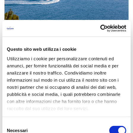
Cosa fare sulla Costa
Brava
Questo sito web utilizza i cookie
La Costa Brava offre attività sia per chi desidera una
Utilizziamo i cookie per personalizzare contenuti ed
vacanza attiva sia per chi cerca relax. È possibile
annunci, per fornire funzionalità dei social media e per
giocare a golf su campi classici come il Golf de Pals e
analizzare il nostro traffico. Condividiamo inoltre
andare in bicicletta su percorsi che attraversano
informazioni sul modo in cui utilizza il nostro sito con i
borghi medievali (e soggiornare in un hotel bike-
nostri partner che si occupano di analisi dei dati web,
friendly come il Resort La Costa). È inoltre possibile
pubblicità e social media, i quali potrebbero combinarle
praticare attività acquatiche come la vela, il kayak o
con altre informazioni che ha fornito loro o che hanno
raccolto dal suo utilizzo dei loro servizi.
le immersioni in acque limpide e tranquille, oppure
fare escursioni lungo una moltitudine di sentieri
costieri e altri percorsi. Una destinazione perfetta
Selezione
Necessari
del
per combinare sport e benessere.