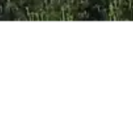
MIGLIOR PREZZO
GARANTITO
ONLINE
ADULTI
BAMBINI
INFANTES
PRENOTA ORA