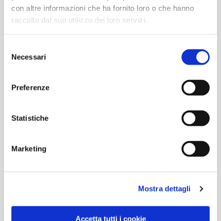
con altre informazioni che ha fornito loro o che hanno
raccolto dal suo utilizzo dei loro servizi.
Selezione
Necessari
del
consenso
* Campo obbligatorio
Preferenze
Consenso alla legge sulla protezione dei dati
(*)
Statistiche
Accetto di ricevere informazioni commerciali
che potrebbero interessarmi
Marketing
Mostra dettagli
Accetta tutti i cookie