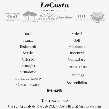
Hotel
Attività
Stanze
Golf
Ristoranti
Matrimoni
Servizi
Incentivi
Offerte
Contattare
Immagini
PRENOTARE
Situazione
Landings
Borsa de lavoro
Sostenibilità
Come arrivare
T.
+34 972 667 740
Carrer Arenals de Mar, 36 PALS (Costa Brava) Girona - Spain