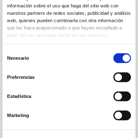
información sobre el uso que haga del sitio web con
nuestros partners de redes sociales, publicidad y análisis
web, quienes pueden combinarla con otra información
que les haya proporcionado o que hayan recopilado a
partir del uso que haya hecho de sus servicios.
Selección
Necesario
de
consentimiento
Preferencias
Aceptación de la Ley de Protección de Datos
Estadística
(*)
Acepto recibir información comercial que
Marketing
pueda ser de mi interés