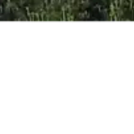
MEJOR PRECIO
ONLINE
GARANTIZADO
ADULTOS
NIÑOS
BEBÉS
RESERVA AHORA