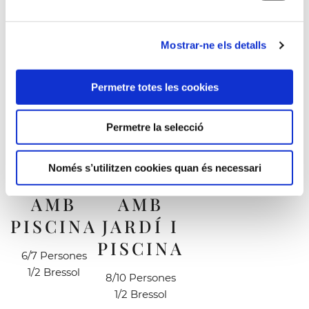
Mostrar-ne els detalls
Permetre totes les cookies
Permetre la selecció
Només s’utilitzen cookies quan és necessari
VIL·LES
VIL·LA
AMB
AMB
PISCINA
JARDÍ I
PISCINA
6/7 Persones
1/2 Bressol
8/10 Persones
1/2 Bressol