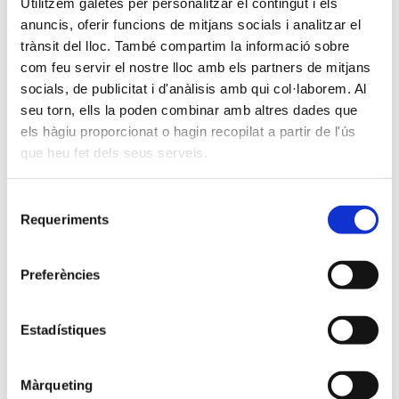
Utilitzem galetes per personalitzar el contingut i els
anuncis, oferir funcions de mitjans socials i analitzar el
trànsit del lloc. També compartim la informació sobre
com feu servir el nostre lloc amb els partners de mitjans
socials, de publicitat i d'anàlisis amb qui col·laborem. Al
seu torn, ells la poden combinar amb altres dades que
JUNIOR
SENIOR
els hàgiu proporcionat o hagin recopilat a partir de l'ús
SUITE
SUITE
que heu fet dels seus serveis.
2/5 Persones
2/5 Persones
Selecció
1 Bressol
1 Bressol
Requeriments
de
consentiment
Preferències
Estadístiques
Màrqueting