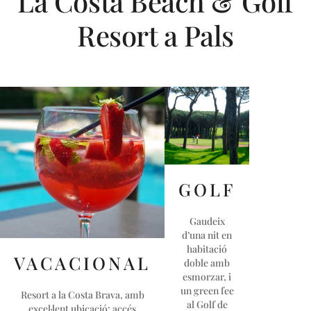
La Costa Beach & Golf
Resort a Pals
GOLF
Gaudeix
d’una nit en
habitació
VACACIONAL
doble amb
esmorzar, i
un green fee
Resort a la Costa Brava, amb
al Golf de
excel·lent ubicació: accés