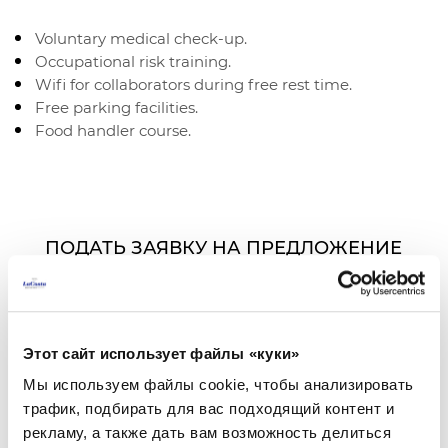
Voluntary medical check-up.
Occupational risk training.
Wifi for collaborators during free rest time.
Free parking facilities.
Food handler course.
ПОДАТЬ ЗАЯВКУ НА ПРЕДЛОЖЕНИЕ
Хотите работать с нами этим летом или весь
сезон? La Costa Beach & Golf Resort ищет студентов
и профессионалов для работы в комфортной и
непринужденной обстановке. Если у вас есть
Этот сайт использует файлы «куки»
опыт работы или вы хотите научиться
гостиничному делу, отправьте нам свое резюме.
Мы используем файлы cookie, чтобы анализировать
трафик, подбирать для вас подходящий контент и
La Costa Beach & Golf Resort заключает соглашения
рекламу, а также дать вам возможность делиться
и предлагает программы стажировки для