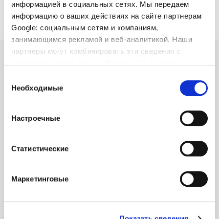
информацией в социальных сетях. Мы передаем
студентов и молодых выпускников. Отправьте нам
свою информацию, и мы свяжемся с вами в
информацию о ваших действиях на сайте партнерам
ближайшее время.
Google: социальным сетям и компаниям,
занимающимся рекламой и веб-аналитикой. Наши
партнеры могут комбинировать эти сведения с
предоставленной вами информацией, а также
данными, которые они получили при использовании
Выбор
вами их сервисов.
Необходимые
согласия
Настроечные
Статистические
Маркетинговые
Показать сведения