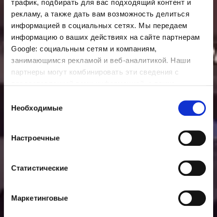
трафик, подбирать для вас подходящий контент и
рекламу, а также дать вам возможность делиться
информацией в социальных сетях. Мы передаем
информацию о ваших действиях на сайте партнерам
Google: социальным сетям и компаниям,
занимающимся рекламой и веб-аналитикой. Наши
партнеры могут комбинировать эти сведения с
предоставленной вами информацией, а также
данными, которые они получили при использовании
Выбор
вами их сервисов.
Необходимые
согласия
Настроечные
Статистические
Маркетинговые